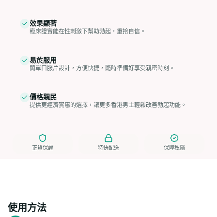
效果顯著
臨床證實能在性刺激下幫助勃起，重拾自信。
易於服用
簡單口服片設計，方便快捷，隨時準備好享受親密時刻。
價格親民
提供更經濟實惠的選擇，讓更多香港男士輕鬆改善勃起功能。
正貨保證
特快配送
保障私隱
使用方法
副作用
臨床數據
使用方法