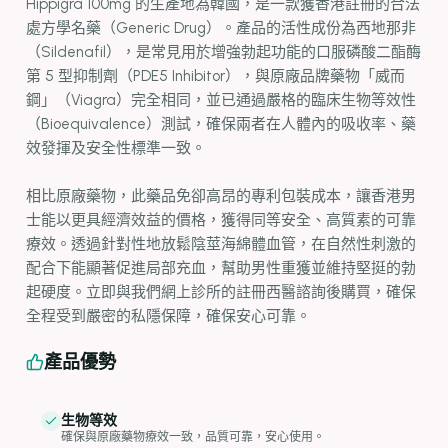
Hippigra 100mg 的生產地為韓國，是一款獲香港註冊的合法
處方學名藥（Generic Drug）。產品的活性成份為西地那非
（Sildenafil），是常見用於增強勃起功能的口服磷酸二酯酶
第 5 型抑制劑（PDE5 Inhibitor），與原廠品牌藥物「威而
鋼」（Viagra）完全相同，並已通過嚴格的臨床生物等效性
（Bioequivalence）測試，確保兩者在人體內的吸收率、藥
效發揮及安全性標準一致。
相比原廠藥物，此藥品免卻高昂的專利包裝成本，讓香港男
士能以更具經濟效益的價格，獲得同等安全、高質素的可靠
療效。透過針對性地放鬆陰莖海綿體血管，在自然性刺激的
配合下能顯著促進局部充血，幫助男性重獲並維持堅挺的勃
起硬度。立即與我們網上診所的註冊西醫諮詢後購買，確保
全程受到嚴密的私隱保障，確保安心可靠。
產品優勢
生物等效
確保與原廠藥物療效一致，品質可靠，安心使用。