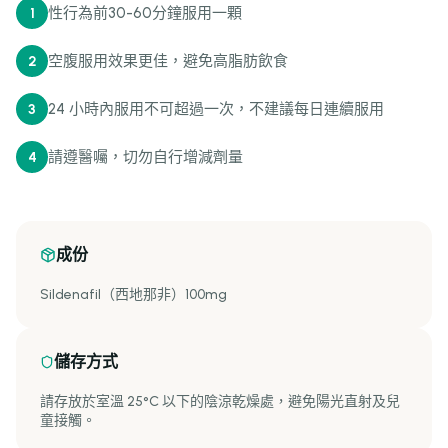
性行為前30-60分鐘服用一顆
1
空腹服用效果更佳，避免高脂肪飲食
2
24 小時內服用不可超過一次，不建議每日連續服用
3
請遵醫囑，切勿自行增減劑量
4
成份
Sildenafil（西地那非）100mg
儲存方式
請存放於室溫 25°C 以下的陰涼乾燥處，避免陽光直射及兒
童接觸。