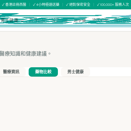
|
|
|
✓ 香港註冊西醫
✓ 4小時極速送藥
✓ 絕對保密安全
✓ 100,000+ 服務人次
男士健康
⌵
改善脫髮
減重方案
避孕藥
流感相關
健康資訊
醫療知識和健康建議。
醫療資訊
藥物比較
男士健康