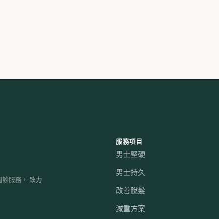
服務項目
男士堅硬
男士持久
問診服務， 致力
改善脫髮
減重方案