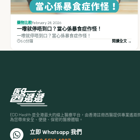
藥物比較
February 28, 2026
一嚟就停唔到口？當心係暴食症作怪！
一嚟就停唔到口？當心係暴食症作怪！
5.0分鐘
閱讀全文 →
EDD Health 是全港最大的線上醫療平台，由香港註冊西醫提供專業遙距
為您帶來安全、便捷、保密的醫療體驗。
立即 Whatsapp 我們